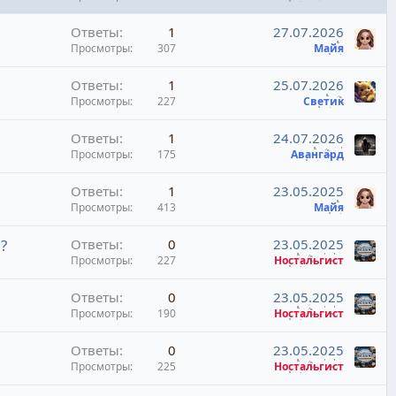
е
к
п
н
Ответы
1
27.07.2026
р
л
о
Просмотры
307
Майя
е
е
п
н
Ответы
1
25.07.2026
л
о
Просмотры
227
Светик
е
н
Ответы
1
24.07.2026
о
Просмотры
175
Авангард
Ответы
1
23.05.2025
Просмотры
413
Майя
?
Ответы
0
23.05.2025
Просмотры
227
Ностальгист
Ответы
0
23.05.2025
Просмотры
190
Ностальгист
Ответы
0
23.05.2025
Просмотры
225
Ностальгист