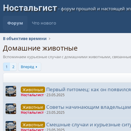
Форум
Что нового
В объективе времени
Домашние животные
Вспоминаем курьезные случаи с домашними животными, связанные 
1
2
Вперёд
Первый питомец: как он появился
Животные
Ностальгист
23.05.2025
Советы начинающим владельцам д
Животные
Ностальгист
23.05.2025
Смешные случаи и курьезные сит
Животные
Ностальгист
23.05.2025