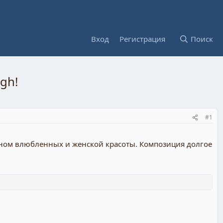
Вход
Регистрация
Поиск
gh!
#1
гимном влюбленных и женской красоты. Композиция долгое