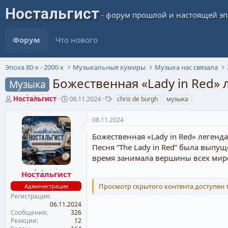
Форум
Что нового
Эпоха 80-х - 2000-х
Музыкальные кумиры
Музыка нас связала
Божественная «Lady in Red» 
Музыка
А
Д
Т
Ностальгист
08.11.2024
chris de burgh
музыка
в
а
е
т
т
г
08.11.2024
о
а
и
р
н
Божественная «Lady in Red» легенда
т
а
Песня “The Lady in Red” была выпу
е
ч
время занимала вершины всех мир
м
а
ы
л
Ностальгист
а
Просмотр скрытого контента доступен
Администрация
Регистрация
06.11.2024
Сообщения
326
Реакции
12