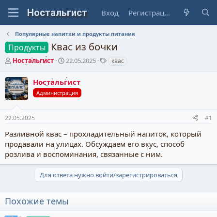
Вход
Регистрация
Популярные напитки и продукты питания
Квас из бочки
Продукты
А
Д
Т
Ностальгист
22.05.2025
квас
в
а
е
т
т
г
Ностальгист
о
а
и
Администрация
р
н
т
а
е
ч
22.05.2025
#1
м
а
ы
л
Разливной квас – прохладительный напиток, который
а
продавали на улицах. Обсуждаем его вкус, способ
розлива и воспоминания, связанные с ним.
Для ответа нужно войти/зарегистрироваться
Похожие темы