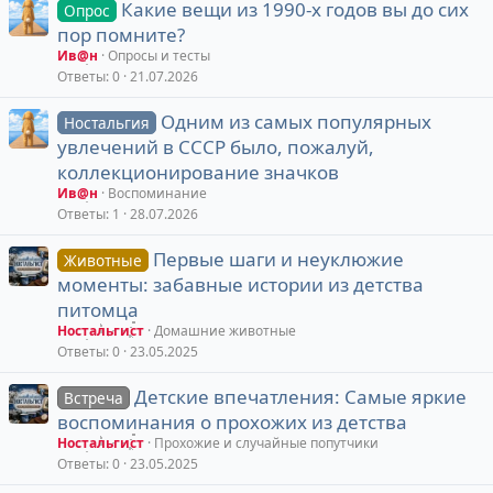
Какие вещи из 1990-х годов вы до сих
Опрос
пор помните?
Ив@н
Опросы и тесты
Ответы
0
21.07.2026
Одним из самых популярных
Ностальгия
увлечений в СССР было, пожалуй,
коллекционирование значков
Ив@н
Воспоминание
Ответы
1
28.07.2026
Первые шаги и неуклюжие
Животные
моменты: забавные истории из детства
питомца
Ностальгист
Домашние животные
Ответы
0
23.05.2025
Детские впечатления: Самые яркие
Встреча
воспоминания о прохожих из детства
Ностальгист
Прохожие и случайные попутчики
Ответы
0
23.05.2025