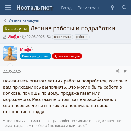
Вход
Регистрация
Летние каникулы
Летние работы и подработки
Каникулы
А
Д
Т
Ив@н
22.05.2025
каникулы
работа
в
а
е
т
т
г
Ив@н
о
а
и
Команда форума
Администрация
р
н
т
а
е
ч
22.05.2025
#1
м
а
ы
л
Поделитесь опытом летних работ и подработок, которые
а
вам приходилось выполнять. Это могло быть работа в
колхозе, помощь по дому, продажа газет или
мороженого. Расскажите о том, как вы зарабатывали
свои первые деньги и как это повлияло на ваше
отношение к труду.
❝ Ностальгия — сильная вещь. Особенно сильно она одолевает нас
тогда, когда нам необычайно плохо и одиноко. ❞