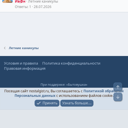
Ив@н
Летние каникулы
Ответы
1
28.07.2026
Летние каникулы
Условия и правила
Политика конфиденциальности
Правовая информация
При поддержке:
«Бытовушка»
Верх
© Ностальгист, 2024-
2026
Посещая сайт nostalgist.ru, Вы соглашаетесь с
Политикой обработки
Персональных данных
с использованием файлов cookie.
Низ
Принять
Узнать больше....