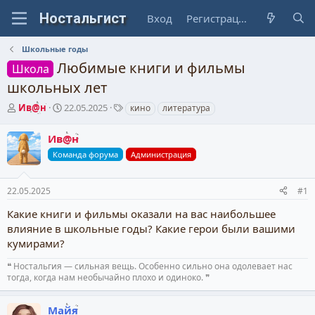
Вход
Регистрация
Школьные годы
Любимые книги и фильмы
Школа
школьных лет
А
Д
Т
Ив@н
22.05.2025
кино
литература
в
а
е
т
т
г
Ив@н
о
а
и
Команда форума
Администрация
р
н
т
а
е
ч
22.05.2025
#1
м
а
ы
л
Какие книги и фильмы оказали на вас наибольшее
а
влияние в школьные годы? Какие герои были вашими
кумирами?
❝ Ностальгия — сильная вещь. Особенно сильно она одолевает нас
тогда, когда нам необычайно плохо и одиноко. ❞
Майя