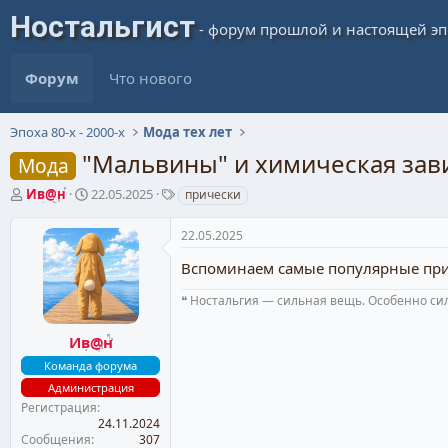
Форум
Что нового
Эпоха 80-х - 2000-х
Мода тех лет
"Мальвины" и химическая зав
Мода
А
Д
Т
Ив@н
22.05.2025
прически
в
а
е
т
т
г
22.05.2025
о
а
и
р
н
Вспоминаем самые популярные прич
т
а
е
ч
❝ Ностальгия — сильная вещь. Особенно сил
м
а
ы
л
Ив@н
а
Команда форума
Администрация
Регистрация
24.11.2024
Сообщения
307