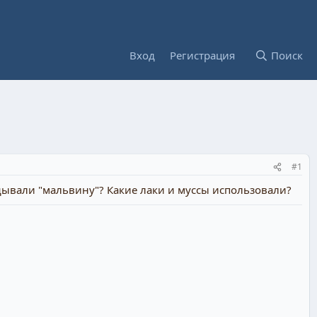
Вход
Регистрация
Поиск
#1
дывали "мальвину"? Какие лаки и муссы использовали?