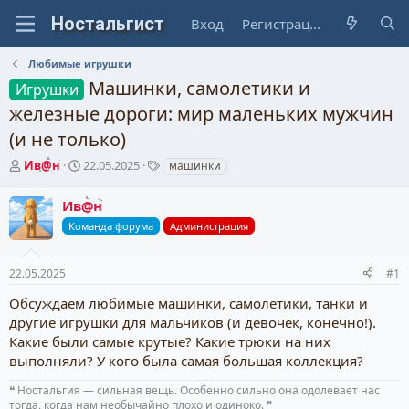
Вход
Регистрация
Любимые игрушки
Машинки, самолетики и
Игрушки
железные дороги: мир маленьких мужчин
(и не только)
А
Д
Т
Ив@н
22.05.2025
машинки
в
а
е
т
т
г
Ив@н
о
а
и
Команда форума
Администрация
р
н
т
а
е
ч
22.05.2025
#1
м
а
ы
л
Обсуждаем любимые машинки, самолетики, танки и
а
другие игрушки для мальчиков (и девочек, конечно!).
Какие были самые крутые? Какие трюки на них
выполняли? У кого была самая большая коллекция?
❝ Ностальгия — сильная вещь. Особенно сильно она одолевает нас
тогда, когда нам необычайно плохо и одиноко. ❞