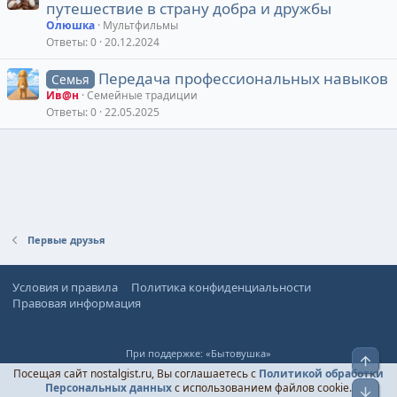
путешествие в страну добра и дружбы
Олюшка
Мультфильмы
Ответы
0
20.12.2024
Передача профессиональных навыков
Семья
Ив@н
Семейные традиции
Ответы
0
22.05.2025
Первые друзья
Условия и правила
Политика конфиденциальности
Правовая информация
При поддержке:
«Бытовушка»
Верх
© Ностальгист, 2024-
2026
Посещая сайт nostalgist.ru, Вы соглашаетесь с
Политикой обработки
Персональных данных
с использованием файлов cookie.
Низ