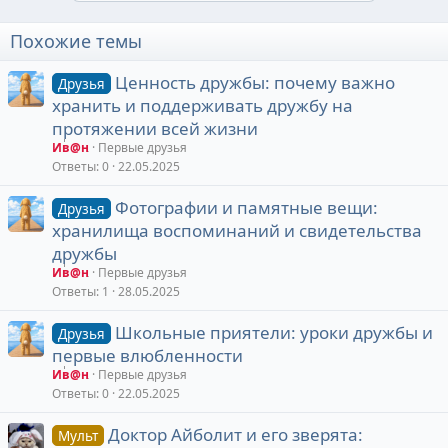
Похожие темы
Ценность дружбы: почему важно
Друзья
хранить и поддерживать дружбу на
протяжении всей жизни
Ив@н
Первые друзья
Ответы
0
22.05.2025
Фотографии и памятные вещи:
Друзья
хранилища воспоминаний и свидетельства
дружбы
Ив@н
Первые друзья
Ответы
1
28.05.2025
Школьные приятели: уроки дружбы и
Друзья
первые влюбленности
Ив@н
Первые друзья
Ответы
0
22.05.2025
Доктор Айболит и его зверята:
Мульт