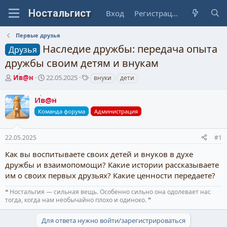
Вход
Регистрация
Первые друзья
Наследие дружбы: передача опыта
Друзья
дружбы своим детям и внукам
А
Д
Т
Ив@н
22.05.2025
внуки
дети
в
а
е
т
т
г
Ив@н
о
а
и
Команда форума
Администрация
р
н
т
а
е
ч
22.05.2025
#1
м
а
ы
л
Как вы воспитываете своих детей и внуков в духе
а
дружбы и взаимопомощи? Какие истории рассказываете
им о своих первых друзьях? Какие ценности передаете?
❝ Ностальгия — сильная вещь. Особенно сильно она одолевает нас
тогда, когда нам необычайно плохо и одиноко. ❞
Для ответа нужно войти/зарегистрироваться