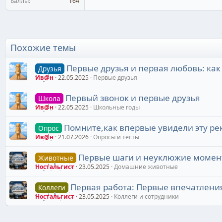
Баллы
164
Похожие темы
Первые друзья и первая любовь: ка
Друзья
Ив@н
22.05.2025
Первые друзья
Первый звонок и первые друзья
Школа
Ив@н
22.05.2025
Школьные годы
Помните,как впервые увидели эту ре
Опрос
Ив@н
21.07.2026
Опросы и тесты
Первые шаги и неуклюжие момент
Животные
Ностальгист
23.05.2025
Домашние животные
Первая работа: Первые впечатления
Коллеги
Ностальгист
23.05.2025
Коллеги и сотрудники