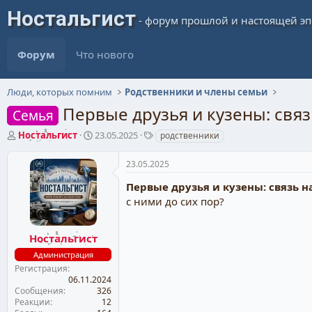
Форум
Что нового
Люди, которых помним
Родственники и члены семьи
Первые друзья и кузены: связ
Семья
А
Д
Т
Ностальгист
23.05.2025
родственники
в
а
е
т
т
г
23.05.2025
о
а
и
р
н
Первые друзья и кузены: связь н
т
а
с ними до сих пор?
е
ч
м
а
ы
л
Ностальгист
а
Администрация
Регистрация
06.11.2024
Сообщения
326
Реакции
12