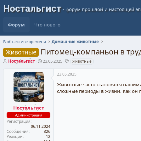
Форум
Что нового
В объективе времени
Домашние животные
Питомец-компаньон в тру
Животные
А
Д
Т
Ностальгист
23.05.2025
животные
в
а
е
т
т
г
23.05.2025
о
а
и
р
н
Животные часто становятся нашими
т
а
сложные периоды в жизни. Как он 
е
ч
м
а
ы
л
Ностальгист
а
Администрация
Регистрация
06.11.2024
Сообщения
326
Реакции
12