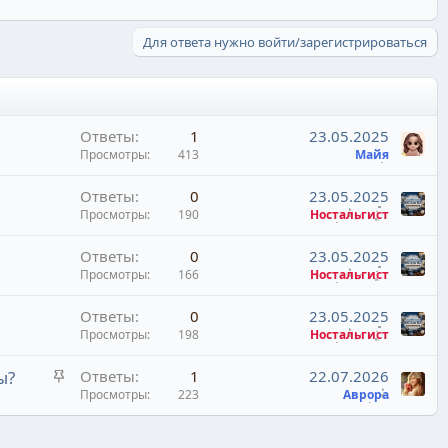
Для ответа нужно войти/зарегистрироваться
Ответы
1
23.05.2025
Просмотры
413
Майя
Ответы
0
23.05.2025
Просмотры
190
Ностальгист
Ответы
0
23.05.2025
Просмотры
166
Ностальгист
Ответы
0
23.05.2025
Просмотры
198
Ностальгист
З
ы?
Ответы
1
22.07.2026
а
Просмотры
223
Аврора
к
р