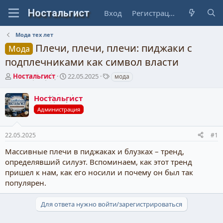
Вход
Регистрация
Мода тех лет
Плечи, плечи, плечи: пиджаки с
Мода
подплечниками как символ власти
А
Д
Т
Ностальгист
22.05.2025
мода
в
а
е
т
т
г
Ностальгист
о
а
и
Администрация
р
н
т
а
е
ч
22.05.2025
#1
м
а
ы
л
Массивные плечи в пиджаках и блузках – тренд,
а
определявший силуэт. Вспоминаем, как этот тренд
пришел к нам, как его носили и почему он был так
популярен.
Для ответа нужно войти/зарегистрироваться