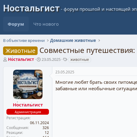
Форум
Что нового
В объективе времени
Домашние животные
Совместные путешествия: 
Животные
А
Д
Т
Ностальгист
23.05.2025
животные
в
а
е
т
т
г
23.05.2025
о
а
и
р
н
Многие любят брать своих питомцев
т
а
забавные или необычные ситуации
е
ч
м
а
ы
л
Ностальгист
а
Администрация
Регистрация
06.11.2024
Сообщения
326
Реакции
12