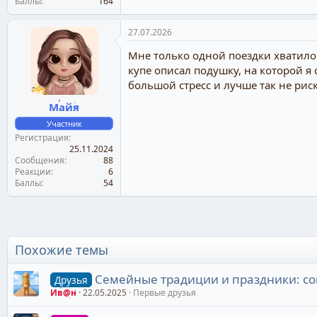
Баллы
164
27.07.2026
Мне только одной поездки хватило с
купе описал подушку, на которой я 
большой стресс и лучше так не рис
Майя
Участник
Регистрация
25.11.2024
Сообщения
88
Реакции
6
Баллы
54
Похожие темы
Семейные традиции и праздники: с
Друзья
Ив@н
22.05.2025
Первые друзья