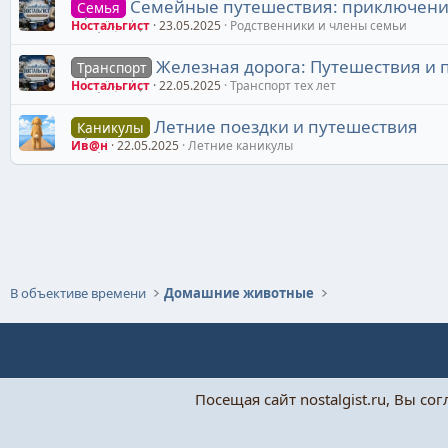
Семейные путешествия: приключени
Семья
Ностальгист
23.05.2025
Родственники и члены семьи
Железная дорога: Путешествия и 
Транспорт
Ностальгист
22.05.2025
Транспорт тех лет
Летние поездки и путешествия
Каникулы
Ив@н
22.05.2025
Летние каникулы
В объективе времени
Домашние животные
Посещая сайт nostalgist.ru, Вы со
При поддержке:
«Бытовушка»
© Ностальгист, 2024-
2026