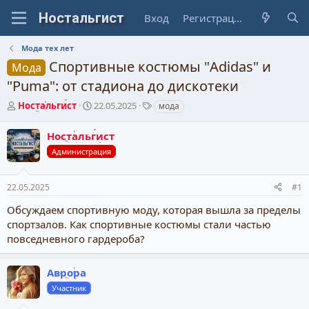
Вход
Регистрация
Мода тех лет
Спортивные костюмы "Adidas" и
Мода
"Puma": от стадиона до дискотеки
А
Д
Т
Ностальгист
22.05.2025
мода
в
а
е
т
т
г
Ностальгист
о
а
и
Администрация
р
н
т
а
е
ч
22.05.2025
#1
м
а
ы
л
Обсуждаем спортивную моду, которая вышла за пределы
а
спортзалов. Как спортивные костюмы стали частью
повседневного гардероба?
Аврора
Участник