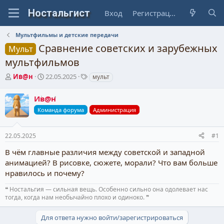
Вход
Регистрация
Мультфильмы и детские передачи
Сравнение советских и зарубежных
Мульт
мультфильмов
А
Д
Т
Ив@н
22.05.2025
мульт
в
а
е
т
т
г
Ив@н
о
а
и
Команда форума
Администрация
р
н
т
а
е
ч
22.05.2025
#1
м
а
ы
л
В чём главные различия между советской и западной
а
анимацией? В рисовке, сюжете, морали? Что вам больше
нравилось и почему?
❝ Ностальгия — сильная вещь. Особенно сильно она одолевает нас
тогда, когда нам необычайно плохо и одиноко. ❞
Для ответа нужно войти/зарегистрироваться