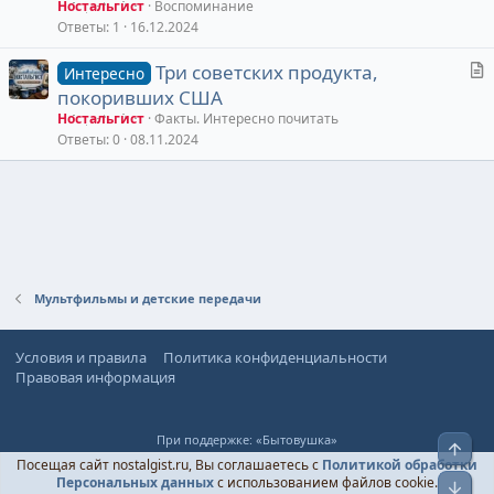
Ностальгист
Воспоминание
Ответы
1
16.12.2024
С
Три советских продукта,
Интересно
т
покоривших США
а
Ностальгист
Факты. Интересно почитать
т
Ответы
0
08.11.2024
ь
я
Мультфильмы и детские передачи
Условия и правила
Политика конфиденциальности
Правовая информация
При поддержке:
«Бытовушка»
Верх
© Ностальгист, 2024-
2026
Посещая сайт nostalgist.ru, Вы соглашаетесь с
Политикой обработки
Персональных данных
с использованием файлов cookie.
Низ