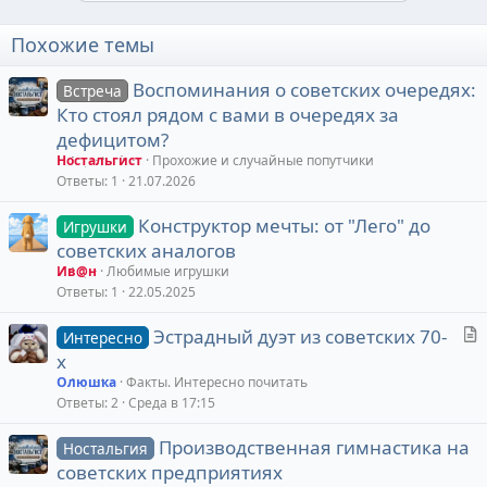
Похожие темы
Воспоминания о советских очередях:
Встреча
Кто стоял рядом с вами в очередях за
дефицитом?
Ностальгист
Прохожие и случайные попутчики
Ответы
1
21.07.2026
Конструктор мечты: от "Лего" до
Игрушки
советских аналогов
Ив@н
Любимые игрушки
Ответы
1
22.05.2025
С
Эстрадный дуэт из советских 70-
Интересно
т
х
а
Олюшка
Факты. Интересно почитать
т
Ответы
2
Среда в 17:15
ь
Производственная гимнастика на
я
Ностальгия
советских предприятиях