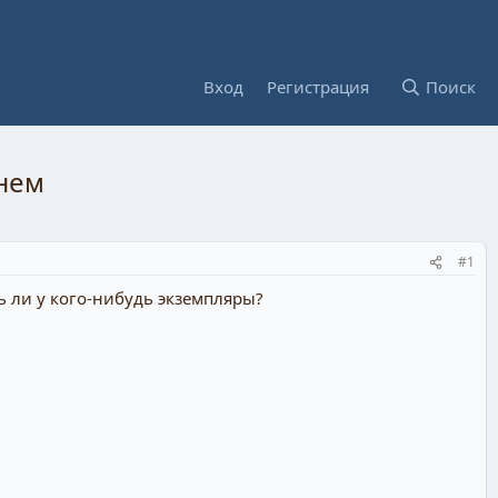
Вход
Регистрация
Поиск
нем
#1
ь ли у кого-нибудь экземпляры?