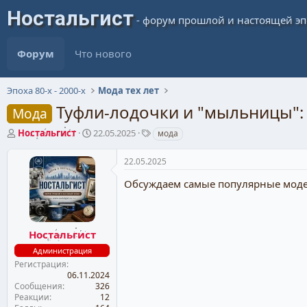
Форум
Что нового
Эпоха 80-х - 2000-х
Мода тех лет
Туфли-лодочки и "мыльницы"
Мода
А
Д
Т
Ностальгист
22.05.2025
мода
в
а
е
т
т
г
22.05.2025
о
а
и
р
н
Обсуждаем самые популярные модели
т
а
е
ч
м
а
ы
л
Ностальгист
а
Администрация
Регистрация
06.11.2024
Сообщения
326
Реакции
12