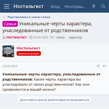
Вход
Регистрация
Родственники и члены семьи
Уникальные черты характера,
Семья
унаследованные от родственников
А
Д
Т
Ностальгист
23.05.2025
семья
характер
в
а
е
т
т
г
Ностальгист
о
а
и
Администрация
р
н
т
а
е
ч
23.05.2025
#1
м
а
ы
л
Уникальные черты характера, унаследованные от
а
родственников:
Какие черты характера вы
унаследовали от своих родственников? Как они
проявляются в вашей жизни?
Для ответа нужно войти/зарегистрироваться