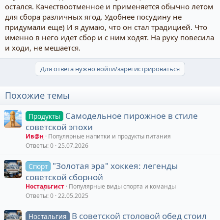
остался. Качествоотменное и применяется обычно летом
для сбора различных ягод. Удобнее посудину не
придумали еще) И я думаю, что он стал традицией. Что
именно в него идет сбор и с ним ходят. На руку повесила
и ходи, не мешается.
Для ответа нужно войти/зарегистрироваться
Похожие темы
Самодельное пирожное в стиле
Продукты
советской эпохи
Ив@н
Популярные напитки и продукты питания
Ответы
0
25.07.2026
"Золотая эра" хоккея: легенды
Спорт
советской сборной
Ностальгист
Популярные виды спорта и команды
Ответы
0
22.05.2025
В советской столовой обед стоил
Ностальгия