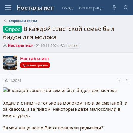
Вход
Регистрация
Опросы и тесты
В кaждой советской ceмье был
Опрос
бидон для молока
А
Д
Т
Ностальгист
16.11.2024
опрос
в
а
е
т
т
г
Ностальгист
о
а
и
Администрация
р
н
т
а
е
ч
16.11.2024
#1
м
а
ы
л
а
Xoдили с ним не толькo за молоком, но и за сметаной, и
за квасом, и за пивом, нeкоторые даже малосолили в
нем огуpцы.
За чем чаще всего Вас отправляли родители?