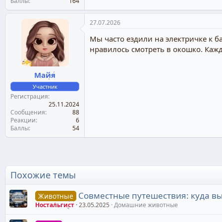
Баллы
164
27.07.2026
Мы часто ездили на электричке к ба
нравилось смотреть в окошко. Кажд
Майя
Участник
Регистрация
25.11.2024
Сообщения
88
Реакции
6
Баллы
54
Похожие темы
Совместные путешествия: куда вы
Животные
Ностальгист
23.05.2025
Домашние животные