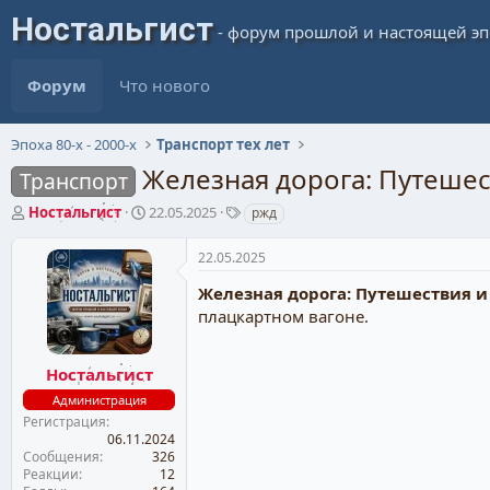
Форум
Что нового
Эпоха 80-х - 2000-х
Транспорт тех лет
Железная дорога: Путешес
Транспорт
А
Д
Т
Ностальгист
22.05.2025
ржд
в
а
е
т
т
г
22.05.2025
о
а
и
р
н
Железная дорога: Путешествия и
т
а
плацкартном вагоне.
е
ч
м
а
ы
л
Ностальгист
а
Администрация
Регистрация
06.11.2024
Сообщения
326
Реакции
12