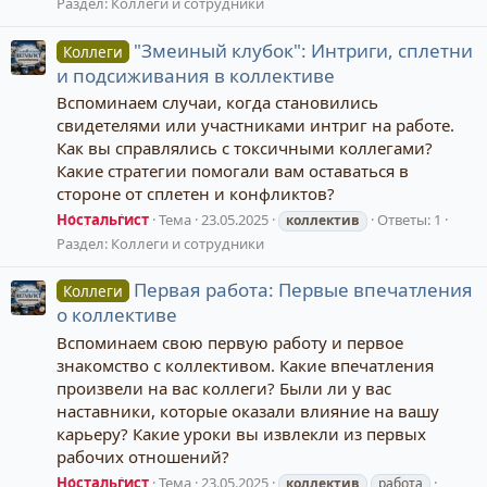
Раздел:
Коллеги и сотрудники
"Змеиный клубок": Интриги, сплетни
Коллеги
и подсиживания в коллективе
Вспоминаем случаи, когда становились
свидетелями или участниками интриг на работе.
Как вы справлялись с токсичными коллегами?
Какие стратегии помогали вам оставаться в
стороне от сплетен и конфликтов?
Ностальгист
Тема
23.05.2025
Ответы: 1
коллектив
Раздел:
Коллеги и сотрудники
Первая работа: Первые впечатления
Коллеги
о коллективе
Вспоминаем свою первую работу и первое
знакомство с коллективом. Какие впечатления
произвели на вас коллеги? Были ли у вас
наставники, которые оказали влияние на вашу
карьеру? Какие уроки вы извлекли из первых
рабочих отношений?
Ностальгист
Тема
23.05.2025
коллектив
работа