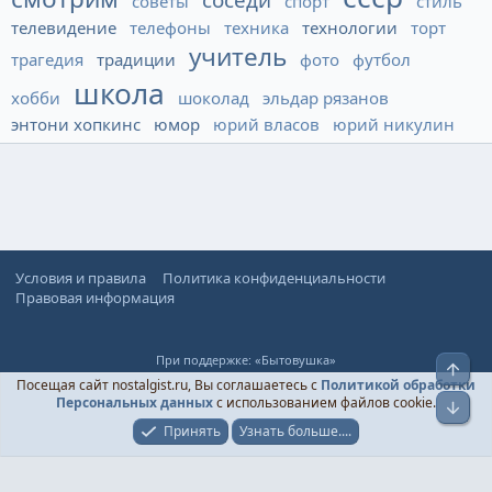
советы
спорт
стиль
телевидение
телефоны
техника
технологии
торт
учитель
трагедия
традиции
фото
футбол
школа
хобби
шоколад
эльдар рязанов
энтони хопкинс
юмор
юрий власов
юрий никулин
Условия и правила
Политика конфиденциальности
Правовая информация
При поддержке:
«Бытовушка»
Верх
© Ностальгист, 2024-
2026
Посещая сайт nostalgist.ru, Вы соглашаетесь с
Политикой обработки
Персональных данных
с использованием файлов cookie.
Низ
Принять
Узнать больше....