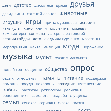
друзья
детство
дети
дискотека
драма
животные
дэвид линч
евгений леонов
игры
игрушки
ирина муравьева
истории
каникулы
кино
книги
коллектив
комедия
компьютеры
конфеты
лагерь
лев толстой
леонид гайдай
лето
людмила гурченко
магазины
мода
мероприятия
мечта
милиция
мороженое
музыка
мульт
муслим магомаев
опрос
общество
новый год
общение
память
питание
отдых
отношения
поддержка
помощь
посуда
похороны
праздник
путешествие
работа
рассказы
режиссёры
реликвия
родственники
самолёты
свадьба
сгущёнка
семья
сенокос
сериалы
сказка
сказки
ссср
смотрим
соседи