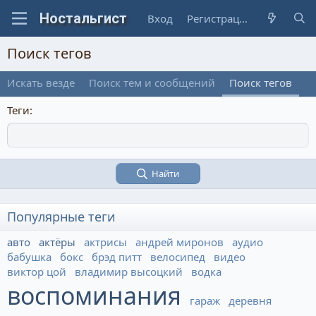
Вход
Регистрация
Поиск тегов
Искать везде
Поиск тем и сообщений
Поиск тегов
Теги
Найти
Популярные теги
авто
актёры
актрисы
андрей миронов
аудио
бабушка
бокс
брэд питт
велосипед
видео
виктор цой
владимир высоцкий
водка
воспоминания
гараж
деревня