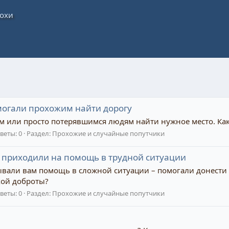
могали прохожим найти дорогу
там или просто потерявшимся людям найти нужное место. Ка
веты: 0
Раздел:
Прохожие и случайные попутчики
 приходили на помощь в трудной ситуации
ывали вам помощь в сложной ситуации – помогали донести 
кой доброты?
веты: 0
Раздел:
Прохожие и случайные попутчики