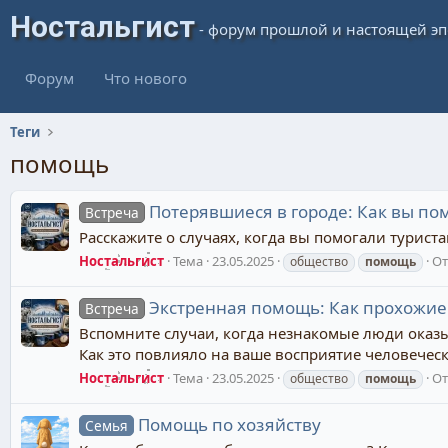
Форум
Что нового
Теги
помощь
Потерявшиеся в городе: Как вы по
Встреча
Расскажите о случаях, когда вы помогали турис
Ностальгист
Тема
23.05.2025
От
общество
помощь
Экстренная помощь: Как прохожие
Встреча
Вспомните случаи, когда незнакомые люди оказ
Как это повлияло на ваше восприятие человечес
Ностальгист
Тема
23.05.2025
От
общество
помощь
Помощь по хозяйству
Семья