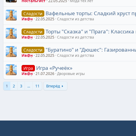
Ностальгист
22.05.2025
Мода тех лет
Вафельные торты: Сладкий хруст п
Сладости
Ив@н
22.05.2025
Сладости из детства
Торты "Сказка" и "Прага": Классика
Сладости
Ив@н
22.05.2025
Сладости из детства
"Буратино" и "Дюшес": Газированн
Сладости
Ив@н
22.05.2025
Сладости из детства
Игра «Ручеёк»
Игра
Ив@н
21.07.2026
Дворовые игры
1
2
3
...
11
Вперёд