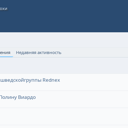
ения
Недавняя активность
да шведскойгруппы Rednex
 Полину Виардо