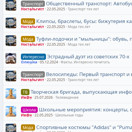
Общественный транспорт: Автобус
Транспорт
Ностальгист
22.05.2025
Транспорт тех лет
Клипсы, браслеты, бусы: бижутерия к
Мода
Ностальгист
22.05.2025
Мода тех лет
Туфли-лодочки и "мыльницы": обувь
Мода
Ностальгист
22.05.2025
Мода тех лет
Эстрадный дуэт из советских 70-х
Интересно
Олюшка
05.12.2024
Факты. Интересно почитать
Велосипеды: Первый транспорт и 
Транспорт
Ностальгист
22.05.2025
Транспорт тех лет
Творческая бригада, выпускающая инф
ТВ
Ив@н
25.07.2026
Телевидение
Школьные мероприятия: концерты, с
Школа
Ив@н
22.05.2025
Школьные годы
Спортивные костюмы "Adidas" и "Puma"
Мода