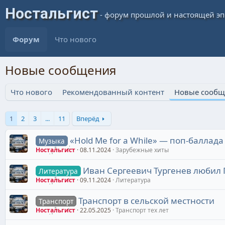
Форум
Что нового
Новые сообщения
Что нового
Рекомендованный контент
Новые сообщ
1
2
3
...
11
Вперёд
«Hold Me for a While» — поп-балла
Музыка
Ностальгист
08.11.2024
Зарубежные хиты
Иван Сергеевич Тургенев любил
Литература
Ностальгист
09.11.2024
Литература
Транспорт в сельской местности
Транспорт
Ностальгист
22.05.2025
Транспорт тех лет