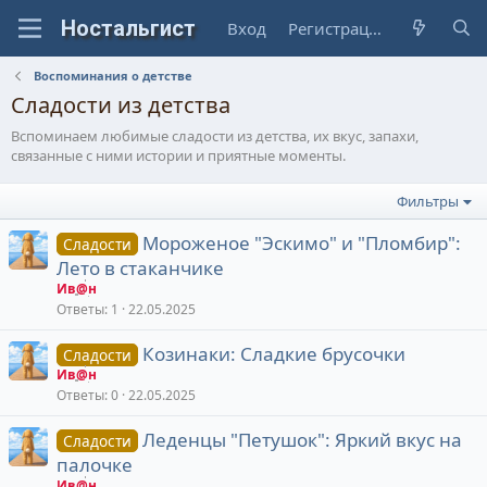
Вход
Регистрация
Воспоминания о детстве
Сладости из детства
Вспоминаем любимые сладости из детства, их вкус, запахи,
связанные с ними истории и приятные моменты.
Фильтры
Мороженое "Эскимо" и "Пломбир":
Сладости
Лето в стаканчике
Ив@н
Ответы
1
22.05.2025
Козинаки: Сладкие брусочки
Сладости
Ив@н
Ответы
0
22.05.2025
Леденцы "Петушок": Яркий вкус на
Сладости
палочке
Ив@н