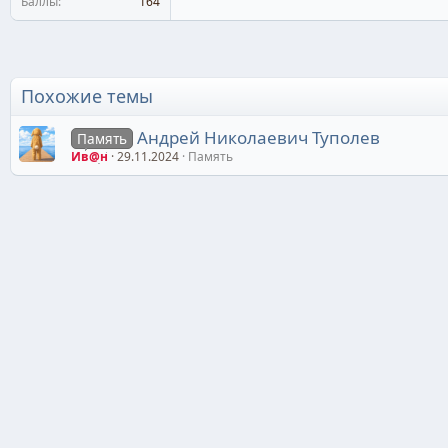
Баллы
164
Похожие темы
Андрей Николаевич Туполев
Память
Ив@н
29.11.2024
Память