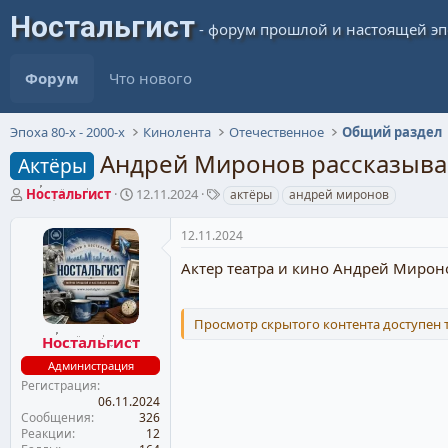
Форум
Что нового
Эпоха 80-х - 2000-х
Кинолента
Отечественное
Общий раздел
Андрей Миронов рассказывае
Актёры
А
Д
Т
Ностальгист
12.11.2024
актёры
андрей миронов
в
а
е
т
т
г
12.11.2024
о
а
и
р
н
Актер театра и кино Андрей Мирон
т
а
е
ч
м
а
Просмотр скрытого контента доступен
ы
л
Ностальгист
а
Администрация
Регистрация
06.11.2024
Сообщения
326
Реакции
12