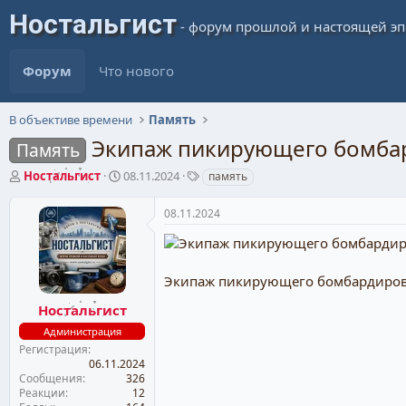
Форум
Что нового
В объективе времени
Память
Экипаж пикирующего бомба
Память
А
Д
Т
Ностальгист
08.11.2024
память
в
а
е
т
т
г
08.11.2024
о
а
и
р
н
т
а
е
ч
Экипаж пикирующего бомбардировщи
м
а
ы
л
Ностальгист
а
Администрация
Регистрация
06.11.2024
Сообщения
326
Реакции
12