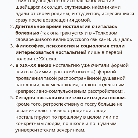
1688 году, когда он описывал заболевание
швейцарских солдат, служивших наёмниками
вдали от своей родины, и студентов, исцелявшихся
сразу после возвращения домой.
Длительное время ностальгия считалась
болезнью
(так она трактуется и в «Толковом
словаре живого великорусского языка» В. И. Даля).
Философия, психология и социология стали
интересоваться ностальгией
лишь в первой
половине XX века.
В XIX–XX веках
ностальгию уже считали формой
психоза («иммигрантский психоз»), формой
проявления такой распространённой душевной
патологии, как меланхолия, а также отдельным
«репрессивно-компульсивным расстройством».
Сегодня ностальгия не считается диагнозом
.
Кроме того, ретроспективную тоску больше не
ограничивают связью с родиной: люди
ностальгируют по прошлому в целом или по
конкретным людям, по школе и по шумным
университетским вечеринкам.