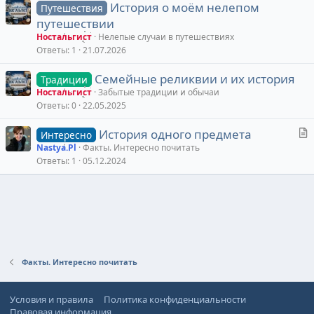
История о моём нелепом
Путешествия
путешествии
Ностальгист
Нелепые случаи в путешествиях
Ответы
1
21.07.2026
Семейные реликвии и их история
Традиции
Ностальгист
Забытые традиции и обычаи
Ответы
0
22.05.2025
С
История одного предмета
Интересно
т
Nastya.Pl
Факты. Интересно почитать
Ответы
1
05.12.2024
а
т
ь
я
Факты. Интересно почитать
Условия и правила
Политика конфиденциальности
Правовая информация