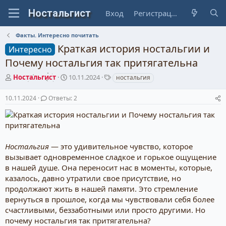
Вход
Регистрация
Факты. Интересно почитать
Краткая история ностальгии и
Интересно
Почему ностальгия так притягательна
А
Д
Т
Ностальгист
10.11.2024
ностальгия
в
а
е
т
т
г
10.11.2024
Ответы: 2
о
а
и
р
н
т
а
е
ч
м
а
Ностальгия
— это удивительное чувство, которое
ы
л
вызывает одновременное сладкое и горькое ощущение
а
в нашей душе. Она переносит нас в моменты, которые,
казалось, давно утратили свое присутствие, но
продолжают жить в нашей памяти. Это стремление
вернуться в прошлое, когда мы чувствовали себя более
счастливыми, беззаботными или просто другими. Но
почему ностальгия так притягательна?