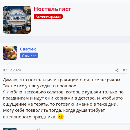
А
Ностальгист
в
Администрация
т
о
р
Светик
Участник
07.12.2024
#2
Думаю, что ностальгия и традиции стоят все же рядом.
Так не все у нас уходит в прошлое.
Я люблю несколько салатов, которые кушали только по
праздникам и идут они корнями в детство. И чтобы это
ощущение не терять, то готовлю именно в теже дни.
Могу себе позволить тогда, когда душа требует
внеплнового праздника.