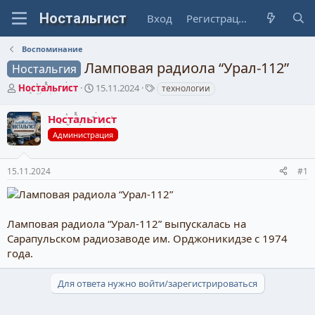
Вход
Регистрация
Воспоминание
Ламповая радиола “Урал-112”
Ностальгия
А
Д
Т
Ностальгист
15.11.2024
технологии
в
а
е
т
т
г
Ностальгист
о
а
и
Администрация
р
н
т
а
е
ч
15.11.2024
#1
м
а
ы
л
а
Ламповая радиола “Урал-112” выпускалась на
Сарапульском радиозаводе им. Орджоникидзе с 1974
года.
Для ответа нужно войти/зарегистрироваться