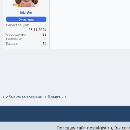
Майя
Участник
Регистрация
25.11.2024
Сообщения
88
Реакции
6
Баллы
54
В объективе времени
Память
Посещая сайт nostalgist.ru, Вы со
При поддержке:
«Бытовушка»