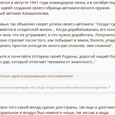
тил в августе 1941 года командиром танка, а в октябре по
 идеей создания своего образца автоматического оружия.
тый автомат Калашникова.
ью так объяснял секрет успеха своего автомата: "Солдат с
ваются в солдатской жизни… Когда дорабатывалась его конс
 мне, что их устраивает, а что нужно доработать. Получил
зно стреляет после того, как побывает в земле, болоте, упа
сделать простое иногда во много раз сложнее, чем сложное".
те и почитайте Историю своей Родины, дорогой нашей Росс
о дар, который отличает Человека от животного…"
 только зарегистрированным пользователям!
ьно она одолевает нас тогда, когда нам необычайно плохо и одиноко. ❞
ло того какой вклад сделал для страны, так еще и долгожит
атуральное и воздух был намного чище, так же как и вода.