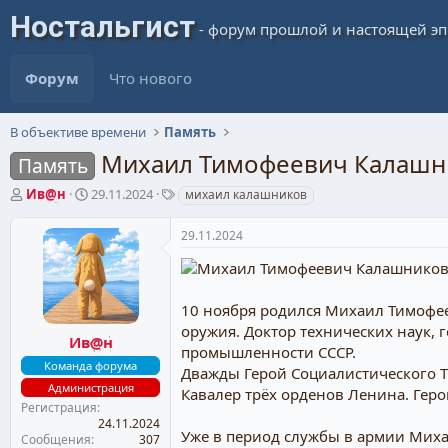
Форум
Что нового
В объективе времени
Память
Михаил Тимофеевич Калашн
Память
А
Д
Т
Ив@н
29.11.2024
михаил калашников
в
а
е
т
т
г
29.11.2024
о
а
и
р
н
т
а
е
ч
10 ноября родился Михаил Тимофее
м
а
оружия. Доктор технических наук, 
ы
л
Ив@н
промышленности СССР.
а
Команда форума
Дважды Герой Социалистического Т
Администрация
Кавалер трёх орденов Ленина. Гер
Регистрация
24.11.2024
Уже в период службы в армии Миха
Сообщения
307