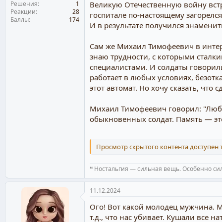
Решения
1
Великую Отечественную войну встре
Реакции
28
госпитале по-настоящему загорелся
Баллы
174
И в результате получился знамени
Сам же Михаил Тимофеевич в интерв
знаю трудности, с которыми сталки
специалистами. И солдаты говорили
работает в любых условиях, безотка
этот автомат. Но хочу сказать, что 
Михаил Тимофеевич говорил: "Люби
обыкновенных солдат. Память — эт
Просмотр скрытого контента доступен
❝ Ностальгия — сильная вещь. Особенно сил
11.12.2024
Ого! Вот какой молодец мужчина. Ма
т.д., что нас убивает. Кушали все н