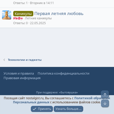
о
Ответы
1
Вторник в 14:11
Первая летняя любовь
Каникулы
Ив@н
Летние каникулы
Ответы
0
22.05.2025
Технологии и гаджеты
Условия и правила
Политика конфиденциальности
Правовая информация
При поддержке:
«Бытовушка»
Верх
© Ностальгист, 2024-
2026
Посещая сайт nostalgist.ru, Вы соглашаетесь с
Политикой обработки
Персональных данных
с использованием файлов cookie.
Низ
Принять
Узнать больше....