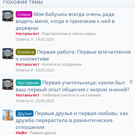
Похожие темы
Моя бабушка всегда очень рада
Семья
видеть меня, когда я приезжаю к ней в
деревню
Ностальгист
Родственники и члены семьи
Ответы
3
19.05.2025
Первая работа: Первые впечатления
Коллеги
о коллективе
Ностальгист
Коллеги и сотрудники
Ответы
0
23.05.2025
З
Первая учительница: каким был
Наставник
а
ваш первый опыт общения с миром знаний?
к
Ностальгист
Любимые учителя и наставники
р
Ответы
0
23.05.2025
е
Первые друзья и первая любовь: как
п
Друзья
дружба перерастала в романтические
л
е
отношения
Ив@н
Первые друзья