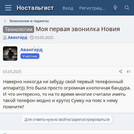
Вход
Регистрация
Технологии и гаджеты
Моя первая звонилка Новия
Технологии
А
Д
Авангард
03.05.2025
в
а
т
т
Авангард
о
а
Участник
р
н
т
а
е
ч
03.05.2025
#1
м
а
ы
л
Наверно никогда не забуду свой первый телефонный
а
аппарат))) Это была просто огромная кнопочная бандура.
И что интересно, то на то время многие считали иметь
такой телефон модно и круто) Сумку на пояс к нему
помните?
Для ответа нужно войти/зарегистрироваться