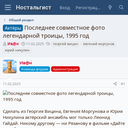
Вход
Регистрация
Общий раздел
Последнее совместное фото
Актёры
легендарной троицы, 1995 год
А
Д
Т
Ив@н
11.02.2025
георгий вицин
евгений моргунов
в
а
е
юрий никулин
т
т
г
о
а
и
Ив@н
р
н
т
а
Команда форума
Администрация
е
ч
м
а
11.02.2025
#1
ы
л
а
Сделать из Георгия Вицина, Евгения Моргунова и Юрия
Никулина актёрский ансамбль мог только Леонид
Гайдай. Никому другому — ни Рязанову в фильме «Дайте