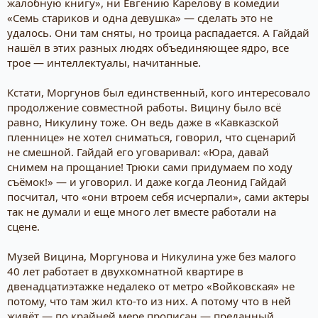
жалобную книгу», ни Евгению Карелову в комедии
«Семь стариков и одна девушка» — сделать это не
удалось. Они там сняты, но троица распадается. А Гайдай
нашёл в этих разных людях объединяющее ядро, все
трое — интеллектуалы, начитанные.
Кстати, Моргунов был единственный, кого интересовало
продолжение совместной работы. Вицину было всё
равно, Никулину тоже. Он ведь даже в «Кавказской
пленнице» не хотел сниматься, говорил, что сценарий
не смешной. Гайдай его уговаривал: «Юра, давай
снимем на прощание! Трюки сами придумаем по ходу
съёмок!» — и уговорил. И даже когда Леонид Гайдай
посчитал, что «они втроем себя исчерпали», сами актеры
так не думали и еще много лет вместе работали на
сцене.
Музей Вицина, Моргунова и Никулина уже без малого
40 лет работает в двухкомнатной квартире в
двенадцатиэтажке недалеко от метро «Войковская» не
потому, что там жил кто-то из них. А потому что в ней
живёт — по крайней мере прописан — преданный