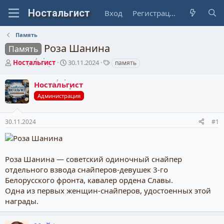
Вход
Регистрация
Память
Роза Шанина
Память
А
Д
Т
Ностальгист
30.11.2024
память
в
а
е
т
т
г
Ностальгист
о
а
и
Администрация
р
н
т
а
е
ч
30.11.2024
#1
м
а
ы
л
а
Роза Шанина — советский одиночный снайпер
отдельного взвода снайперов-девушек 3-го
Белорусского фронта, кавалер ордена Славы.
Одна из первых женщин-снайперов, удостоенных этой
награды.