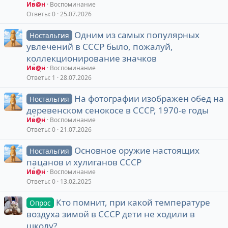
Ив@н
Воспоминание
Ответы
0
25.07.2026
Одним из самых популярных
Ностальгия
увлечений в СССР было, пожалуй,
коллекционирование значков
Ив@н
Воспоминание
Ответы
1
28.07.2026
На фотографии изображен обед на
Ностальгия
деревенском сенокосе в СССР, 1970-е годы
Ив@н
Воспоминание
Ответы
0
21.07.2026
Основное оружие настоящих
Ностальгия
пацанов и хулиганов СССР
Ив@н
Воспоминание
Ответы
0
13.02.2025
Кто помнит, при какой температуре
Опрос
воздуха зимой в СССР дети не ходили в
школу?