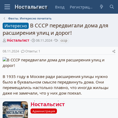
Вход
Регистрация
Факты. Интересно почитать
В СССР передвигали дома для
Интересно
расширения улиц и дорог!
А
Д
Т
Ностальгист
08.11.2024
ссср
в
а
е
т
т
г
08.11.2024
Ответы: 1
о
а
и
р
н
т
а
е
ч
м
а
В 1935 году в Москве ради расширения улицы нужно
ы
л
было в буквальном смысле передвинуть дома. Они
а
перемещались настолько плавно, что иногда жильцы
даже не замечали, что у них дом поехал.
А
Ностальгист
в
Администрация
т
о