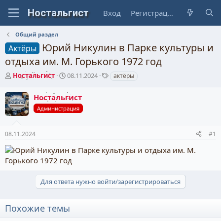
Вход
Регистрация
Общий раздел
Юрий Никулин в Парке культуры и
Актёры
отдыха им. М. Горького 1972 год
А
Д
Т
Ностальгист
08.11.2024
актёры
в
а
е
т
т
г
Ностальгист
о
а
и
Администрация
р
н
т
а
е
ч
08.11.2024
#1
м
а
ы
л
а
Для ответа нужно войти/зарегистрироваться
Похожие темы