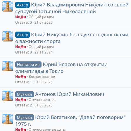
Юрий Владимирович Никулин со своей
Актёр
супругой Татьяной Николаевной
Ив@н
Общий раздел
Ответы
0
21.07.2026
Юрий Никулин беседует с подростками
Актёр
о важности спорта
Ив@н
Общий раздел
Ответы
0
29.11.2024
Юрий Власов на открытии
Ностальгия
олимпиады в Токио
Ив@н
Воспоминание
Ответы
1
01.08.2026
Антонов Юрий Михайлович
Музыка
Ив@н
Отечественное
Ответы
2
01.08.2026
Юрий Богатиков, "Давай поговорим"
Музыка
1975 г.
Ив@н
Отечественные хиты