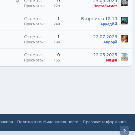
З
Ответы
0
23.05.2025
р
а
Просмотры
229
Ностальгист
е
к
п
Ответы
1
Вторник в 18:10
р
л
Просмотры
240
Аркадий
е
е
п
н
Ответы
1
22.07.2026
л
о
Просмотры
194
Аврора
е
н
Ответы
0
22.05.2025
о
Просмотры
165
Ив@н
правила
Политика конфиденциальности
Правовая информация
Верх