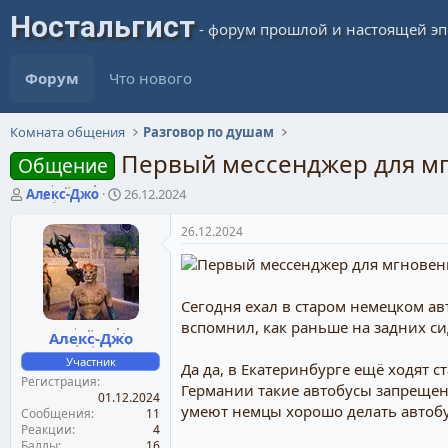
Форум
Что нового
Комната общения
Разговор по душам
Первый мессенджер для м
Общение
А
Д
Алекс-Джо
26.12.2024
в
а
т
т
26.12.2024
о
а
р
н
т
а
е
ч
Сегодня ехал в старом немецком ав
м
а
вспомнил, как раньше на задних си
Алекс-Джо
ы
л
а
Участник
Да да, в Екатеринбурге ещё ходят 
Регистрация
Германии такие автобусы запрещены
01.12.2024
умеют немцы хорошо делать автобу
Сообщения
11
Реакции
4
Баллы
16