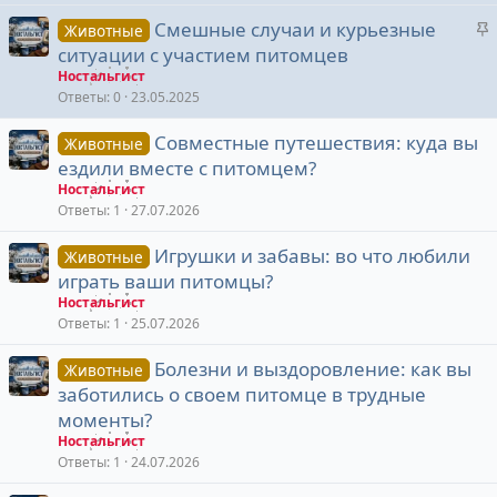
п
З
Смешные случаи и курьезные
л
Животные
а
е
ситуации с участием питомцев
к
Ностальгист
р
о
Ответы
0
23.05.2025
е
Совместные путешествия: куда вы
п
Животные
ездили вместе с питомцем?
л
е
Ностальгист
Ответы
1
27.07.2026
о
Игрушки и забавы: во что любили
Животные
играть ваши питомцы?
Ностальгист
Ответы
1
25.07.2026
Болезни и выздоровление: как вы
Животные
заботились о своем питомце в трудные
моменты?
Ностальгист
Ответы
1
24.07.2026