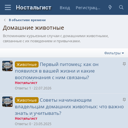
Вход
Регистрация
В объективе времени
Домашние животные
Вспоминаем курьезные случаи с домашними животными,
связанные с их поведением и привычками.
Фильтры
З
Первый питомец: как он
Животные
а
появился в вашей жизни и какие
к
воспоминания с ним связаны?
р
Ностальгист
е
Ответы
1
22.07.2026
п
З
Советы начинающим
л
Животные
а
е
владельцам домашних животных: что важно
к
знать и учитывать?
р
о
Ностальгист
е
Ответы
0
23.05.2025