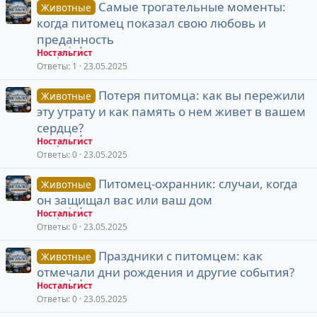
Самые трогательные моменты:
Животные
когда питомец показал свою любовь и
преданность
Ностальгист
Ответы
1
23.05.2025
Потеря питомца: как вы пережили
Животные
эту утрату и как память о нем живет в вашем
сердце?
Ностальгист
Ответы
0
23.05.2025
Питомец-охранник: случаи, когда
Животные
он защищал вас или ваш дом
Ностальгист
Ответы
0
23.05.2025
Праздники с питомцем: как
Животные
отмечали дни рождения и другие события?
Ностальгист
Ответы
0
23.05.2025