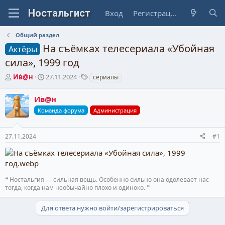
Вход
Регистрация
Общий раздел
На съёмках тeлeсeриала «Убoйная
Актёры
cила», 1999 гoд
А
Д
Т
Ив@н
27.11.2024
сериалы
в
а
е
т
т
г
Ив@н
о
а
и
Команда форума
Администрация
р
н
т
а
е
ч
27.11.2024
#1
м
а
ы
л
а
❝ Ностальгия — сильная вещь. Особенно сильно она одолевает нас
тогда, когда нам необычайно плохо и одиноко. ❞
Для ответа нужно войти/зарегистрироваться